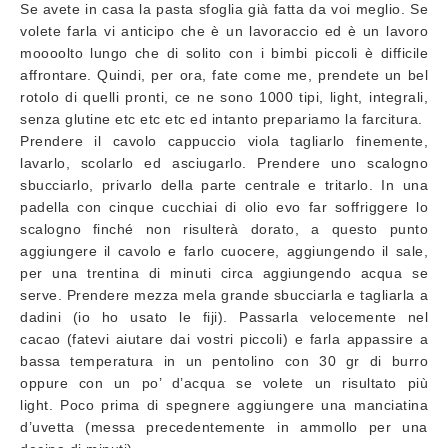
Se avete in casa la pasta sfoglia già fatta da voi meglio. Se
volete farla vi anticipo che è un lavoraccio ed è un lavoro
moooolto lungo che di solito con i bimbi piccoli è difficile
affrontare. Quindi, per ora, fate come me, prendete un bel
rotolo di quelli pronti, ce ne sono 1000 tipi, light, integrali,
senza glutine etc etc etc ed intanto prepariamo la farcitura.
Prendere il cavolo cappuccio viola tagliarlo finemente,
lavarlo, scolarlo ed asciugarlo. Prendere uno scalogno
sbucciarlo, privarlo della parte centrale e tritarlo. In una
padella con cinque cucchiai di olio evo far soffriggere lo
scalogno finché non risulterà dorato, a questo punto
aggiungere il cavolo e farlo cuocere, aggiungendo il sale,
per una trentina di minuti circa aggiungendo acqua se
serve. Prendere mezza mela grande sbucciarla e tagliarla a
dadini (io ho usato le fiji). Passarla velocemente nel
cacao (fatevi aiutare dai vostri piccoli) e farla appassire a
bassa temperatura in un pentolino con 30 gr di burro
oppure con un po’ d’acqua se volete un risultato più
light. Poco prima di spegnere aggiungere una manciatina
d’uvetta (messa precedentemente in ammollo per una