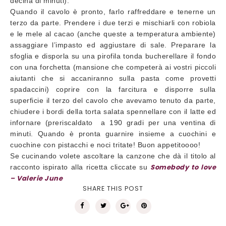
decina di minuti).
Quando il cavolo è pronto, farlo raffreddare e tenerne un
terzo da parte. Prendere i due terzi e mischiarli con robiola
e le mele al cacao (anche queste a temperatura ambiente)
assaggiare l’impasto ed aggiustare di sale. Preparare la
sfoglia e disporla su una pirofila tonda bucherellare il fondo
con una forchetta (mansione che competerà ai vostri piccoli
aiutanti che si accaniranno sulla pasta come provetti
spadaccini) coprire con la farcitura e disporre sulla
superficie il terzo del cavolo che avevamo tenuto da parte,
chiudere i bordi della torta salata spennellare con il latte ed
infornare (preriscaldato a 190 gradi per una ventina di
minuti. Quando è pronta guarnire insieme a cuochini e
cuochine con pistacchi e noci tritate! Buon appetitoooo!
Se cucinando volete ascoltare la canzone che dà il titolo al
Somebody to love
racconto ispirato alla ricetta cliccate su
– Valerie June
SHARE THIS POST