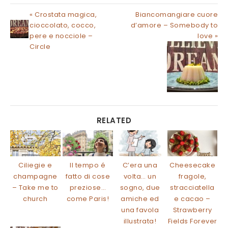
« Crostata magica,
Biancomangiare cuore
cioccolato, cocco,
d’amore – Somebody to
pere e nocciole –
love »
Circle
RELATED
Ciliegie e
Il tempo é
C’era una
Cheesecake
champagne
fatto di cose
volta… un
fragole,
– Take me to
preziose…
sogno, due
stracciatella
church
come Paris!
amiche ed
e cacao –
una favola
Strawberry
illustrata!
Fields Forever