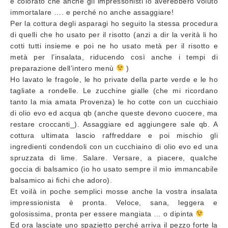
e colorato che anche gli impressonisti lo averebbero voluto
immortalare …. e perché no anche assaggiare!
Per la cottura degli asparagi ho seguito la stessa procedura
di quelli che ho usato per il risotto (anzi a dir la verità li ho
cotti tutti insieme e poi ne ho usato metà per il risotto e
metà per l’insalata, riducendo così anche i tempi di
preparazione dell’intero menù
)
Ho lavato le fragole, le ho private della parte verde e le ho
tagliate a rondelle. Le zucchine gialle (che mi ricordano
tanto la mia amata Provenza) le ho cotte con un cucchiaio
di olio evo ed acqua qb (anche queste devono cuocere, ma
restare croccanti_). Assaggiare ed aggiungere sale qb. A
cottura ultimata lascio raffreddare e poi mischio gli
ingredienti condendoli con un cucchiaino di olio evo ed una
spruzzata di lime. Salare. Versare, a piacere, qualche
goccia di balsamico (io ho usato sempre il mio immancabile
balsamico ai fichi che adoro).
Et voilà in poche semplici mosse anche la vostra insalata
impressionista è pronta. Veloce, sana, leggera e
golosissima, pronta per essere mangiata … o dipinta
Ed ora lasciate uno spazietto perché arriva il pezzo forte la