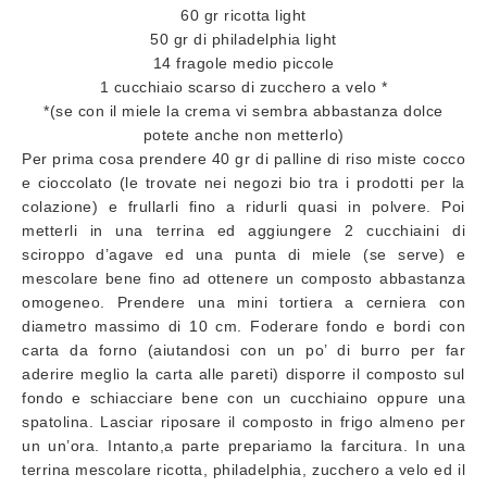
60 gr ricotta light
50 gr di philadelphia light
14 fragole medio piccole
1 cucchiaio scarso di zucchero a velo *
*(se con il miele la crema vi sembra abbastanza dolce
potete anche non metterlo)
Per prima cosa prendere 40 gr di palline di riso miste cocco
e cioccolato (le trovate nei negozi bio tra i prodotti per la
colazione) e frullarli fino a ridurli quasi in polvere. Poi
metterli in una terrina ed aggiungere 2 cucchiaini di
sciroppo d’agave ed una punta di miele (se serve) e
mescolare bene fino ad ottenere un composto abbastanza
omogeneo. Prendere una mini tortiera a cerniera con
diametro massimo di 10 cm. Foderare fondo e bordi con
carta da forno (aiutandosi con un po’ di burro per far
aderire meglio la carta alle pareti) disporre il composto sul
fondo e schiacciare bene con un cucchiaino oppure una
spatolina. Lasciar riposare il composto in frigo almeno per
un un’ora. Intanto,a parte prepariamo la farcitura. In una
terrina mescolare ricotta, philadelphia, zucchero a velo ed il