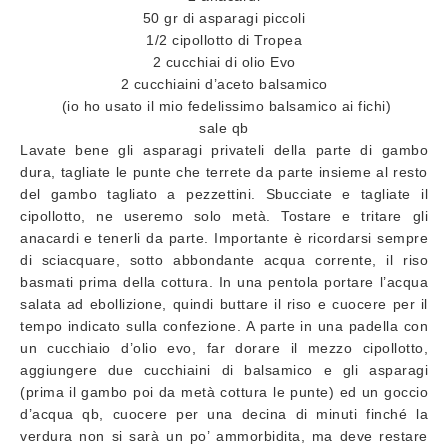
50 gr di asparagi piccoli
1/2 cipollotto di Tropea
2 cucchiai di olio Evo
2 cucchiaini d’aceto balsamico
(io ho usato il mio fedelissimo balsamico ai fichi)
sale qb
Lavate bene gli asparagi privateli della parte di gambo
dura, tagliate le punte che terrete da parte insieme al resto
del gambo tagliato a pezzettini. Sbucciate e tagliate il
cipollotto, ne useremo solo metà. Tostare e tritare gli
anacardi e tenerli da parte. Importante è ricordarsi sempre
di sciacquare, sotto abbondante acqua corrente, il riso
basmati prima della cottura. In una pentola portare l’acqua
salata ad ebollizione, quindi buttare il riso e cuocere per il
tempo indicato sulla confezione. A parte in una padella con
un cucchiaio d’olio evo, far dorare il mezzo cipollotto,
aggiungere due cucchiaini di balsamico e gli asparagi
(prima il gambo poi da metà cottura le punte) ed un goccio
d’acqua qb, cuocere per una decina di minuti finché la
verdura non si sarà un po’ ammorbidita, ma deve restare