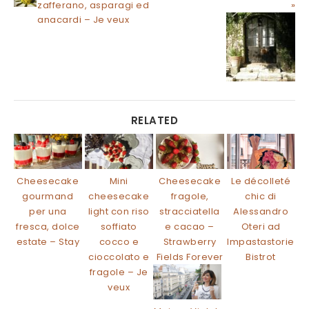
zafferano, asparagi ed
»
anacardi – Je veux
RELATED
Cheesecake
Mini
Cheesecake
Le décolleté
gourmand
cheesecake
fragole,
chic di
per una
light con riso
stracciatella
Alessandro
fresca, dolce
soffiato
e cacao –
Oteri ad
estate – Stay
cocco e
Strawberry
Impastastorie
cioccolato e
Fields Forever
Bistrot
fragole – Je
veux