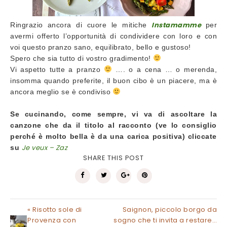
Instamamme 
Ringrazio ancora di cuore le mitiche
per 
avermi offerto l’opportunità di condividere con loro e con 
voi questo pranzo sano, equilibrato, bello e gustoso! 
Spero che sia tutto di vostro gradimento! 
Vi aspetto tutte a pranzo 
 …. o a cena … o merenda, 
insomma quando preferite, il buon cibo è un piacere, ma è 
ancora meglio se è condiviso 
Se cucinando, come sempre, vi va di ascoltare la 
canzone che da il titolo al racconto (ve lo consiglio 
perché è molto bella è da una carica positiva) cliccate 
Je veux – Zaz
su
SHARE THIS POST
« Risotto sole di
Saignon, piccolo borgo da
Provenza con
sogno che ti invita a restare…