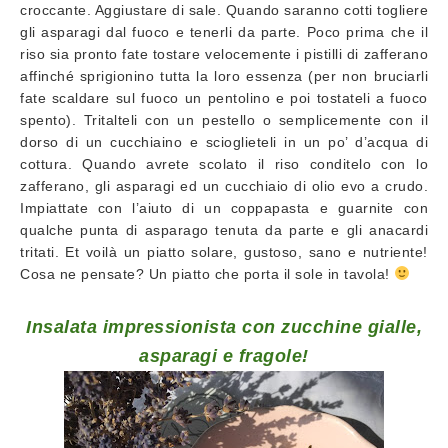
croccante. Aggiustare di sale. Quando saranno cotti togliere
gli asparagi dal fuoco e tenerli da parte. Poco prima che il
riso sia pronto fate tostare velocemente i pistilli di zafferano
affinché sprigionino tutta la loro essenza (per non bruciarli
fate scaldare sul fuoco un pentolino e poi tostateli a fuoco
spento). Tritalteli con un pestello o semplicemente con il
dorso di un cucchiaino e scioglieteli in un po’ d’acqua di
cottura. Quando avrete scolato il riso conditelo con lo
zafferano, gli asparagi ed un cucchiaio di olio evo a crudo.
Impiattate con l’aiuto di un coppapasta e guarnite con
qualche punta di asparago tenuta da parte e gli anacardi
tritati. Et voilà un piatto solare, gustoso, sano e nutriente!
Cosa ne pensate? Un piatto che porta il sole in tavola!
Insalata impressionista con zucchine gialle,
asparagi e fragole!