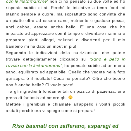
con le Instamamme”
non ci ho pensato su due volte ed ho
risposto subito di si. Perché le iniziative a tema food mi
stanno sempre a cuore, ma soprattutto sono convinta che
un piatto oltre ad essere sano, nutriente e gustoso possa,
anzi debba, essere anche bello. E’ una cosa che ho
imparato ad apprezzare con il tempo e diventare mamma e
preparare piatti allegri, salutari e divertenti per il mio
bambino mi ha dato un input in più!
Seguendo le indicazioni della nutrizionista, che potete
“Sano e bello in
trovare dettagliatamente cliccando su
tavola con le Instamamme”
, ho pensato subito ad un menù
sano, equlibrato ed appetibile. Quello che vedete nella foto
qui sopra è il risultato! Cosa ne pensate? Oltre che buono
non è anche bello? Ci vuole poco!
Tra gli ingredienti fondamentali un pizzico di pazienza, una
presa di fantasia ed amore qb.
Mettete i grembiuli e chiamate all’appello i vostri piccoli
aiutati perché ora vi spiego come si prepara!
Riso basmati con zafferano, asparagi ed