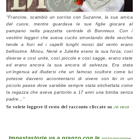
“Francine, scambiò un sorriso con Suzanne, la sua amica
del cuore, mentre guardava le sue figlie giocare al
pampano nella piazzetta centrale di Bonnieux. Con i
vestitini leggeri che aveva cucito smontando delle vecchie
tende a fiori ed i capelli lunghi mossi dal vento erano
bellissime. Minou, Nené e Juliette erano la sua forza, così
diverse e così unite, così piccole e così sagge, erano state
ed erano ancora la sua ancora di salvezza. Era stata
un’ingenua ad illudersi che un famoso scultore come lui
potesse davvero accontentarsi di vivere con lei in un
piccolo paese dove sarebbe sempre stata etichettata come
la ragazza che aveva partorito a 17 anni una bimba senza
padre…”
Je
veux
Se volete leggere il resto del racconto cliccate su
Impastastorie va a pranzo con le
Instamamme