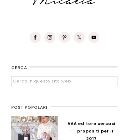
CERCA
POST POPOLARI
AAA editore cercasi
– I propositi per il
2017