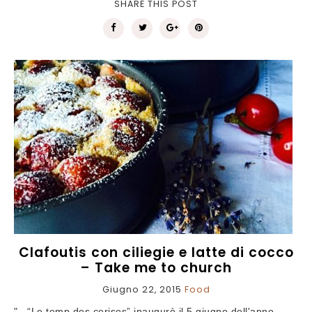
SHARE THIS POST
Clafoutis con ciliegie e latte di cocco
– Take me to church
Giugno 22, 2015
Food
"...“Le temp des cerises” inaugurò il 5 giugno dell'anno