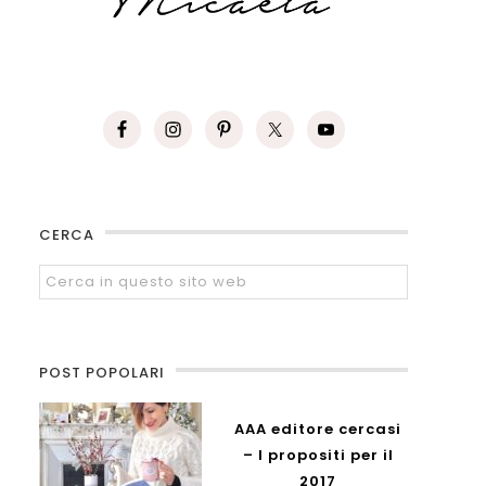
CERCA
POST POPOLARI
AAA editore cercasi
– I propositi per il
2017