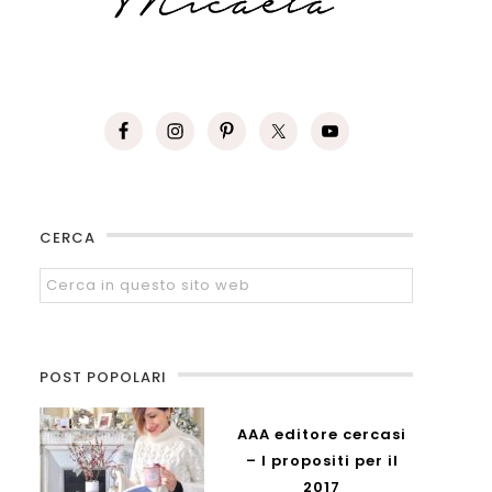
CERCA
POST POPOLARI
AAA editore cercasi
– I propositi per il
2017