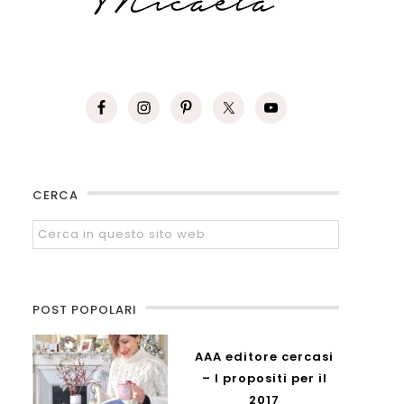
CERCA
POST POPOLARI
AAA editore cercasi
– I propositi per il
2017