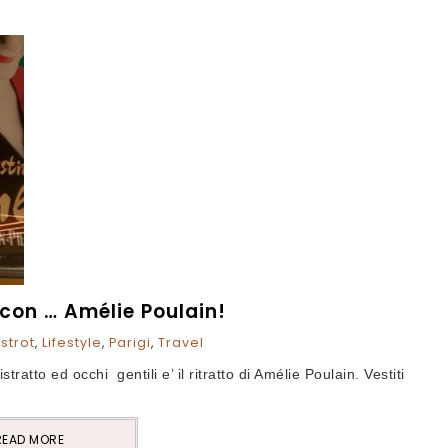
 con … Amélie Poulain!
istrot
,
Lifestyle
,
Parigi
,
Travel
ratto ed occhi gentili e’ il ritratto di Amélie Poulain. Vestiti
READ MORE