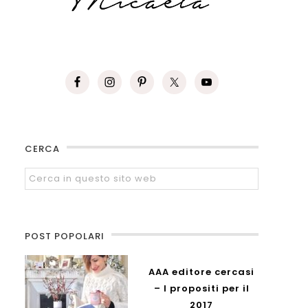
CERCA
POST POPOLARI
AAA editore cercasi
– I propositi per il
2017