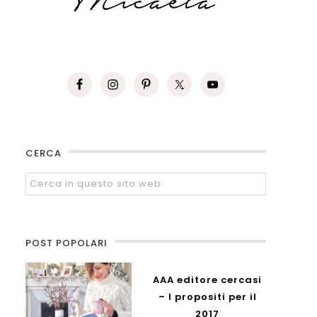
CERCA
POST POPOLARI
AAA editore cercasi
– I propositi per il
2017