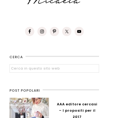
CERCA
POST POPOLARI
AAA editore cercasi
– I propositi per il
2017