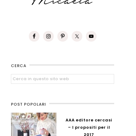
CERCA
POST POPOLARI
AAA editore cercasi
– I propositi per il
2017