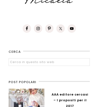
CERCA
POST POPOLARI
AAA editore cercasi
– I propositi per il
2017