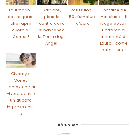
Lourmarin…
Sarrians,
Roussillon –
Fontaine de
oasi di pace
piccolo
50 sfumature
Vaucluse – Il
che rapì il
centro dove
d’ocra
luogo dove il
cuore di
si nasconde
Petrarca di
Camus!
la Terra degli
innamorò di
Angeli
Laura… come
dargli torto!
Giverny e
Monet:
l’emozione di
vivere dentro
un quadro
impressionist
a
About Me