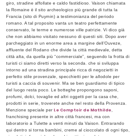
giro, stradine affollate e caldo fastidioso. Vaison chiamata
la Romaine è il sito archeologico più grande di tutta la
Francia (sito di Puymin) a testimonianza del periodo
romano. A tal proposito vanta un teatro perfettamente
conservato, le terme e numerose ville patrizie. Vi dico già
che non abbiamo visitato nessuno di questi siti. Dopo aver
parcheggiato in un enorme area a margine dell’Ouveze,
affluente del Rodano che divide la città medievale, detta
città alta, da quella più “commerciale”, seguendo la frotta di
turisti ci siamo diretti verso la seconda. che si sviluppa
intorno ad una stradina principale ricca di negozietti in
perfetto stile provenzale, specchietti per le allodole per
turisti a caccia di souvenir. Ma se ben guardiamo di tipico
del luogo resta poco. Le botteghe propongono saponi,
profumi, dolci, tovaglie ed altri oggetti per la casa che,
prodotti in serie, troverete anche nel resto della Provenza.
Le Comptoir de Mathilde
Menzione speciale per
,
franchising presente in altre città francesi, ma con
laboratorio a Tulette a venti minuti da Vaison. Entrarando
qui dentro si torna bambini, creme al cioccolato di ogni tipo,