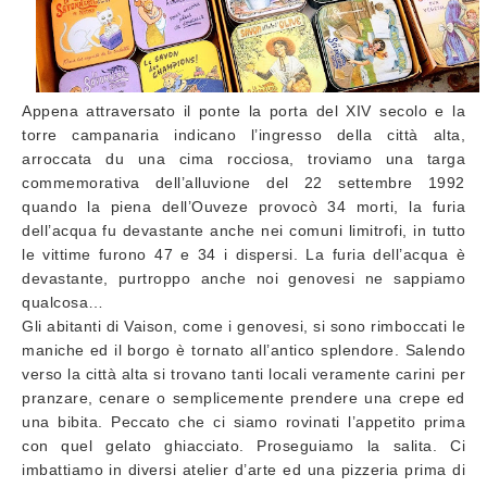
Appena attraversato il ponte la porta del XIV secolo e la
torre campanaria indicano l’ingresso della città alta,
arroccata du una cima rocciosa, troviamo una targa
commemorativa dell’alluvione del 22 settembre 1992
quando la piena dell’Ouveze provocò 34 morti, la furia
dell’acqua fu devastante anche nei comuni limitrofi, in tutto
le vittime furono 47 e 34 i dispersi. La furia dell’acqua è
devastante, purtroppo anche noi genovesi ne sappiamo
qualcosa…
Gli abitanti di Vaison, come i genovesi, si sono rimboccati le
maniche ed il borgo è tornato all’antico splendore. Salendo
verso la città alta si trovano tanti locali veramente carini per
pranzare, cenare o semplicemente prendere una crepe ed
una bibita. Peccato che ci siamo rovinati l’appetito prima
con quel gelato ghiacciato. Proseguiamo la salita. Ci
imbattiamo in diversi atelier d’arte ed una pizzeria prima di