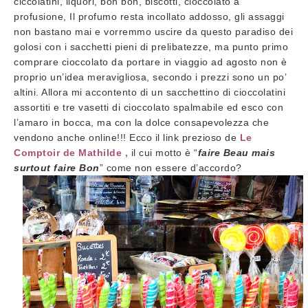
ciccolatini, liquori, bon bon, biscotti, cioccolato a
profusione, Il profumo resta incollato addosso, gli assaggi
non bastano mai e vorremmo uscire da questo paradiso dei
golosi con i sacchetti pieni di prelibatezze, ma punto primo
comprare cioccolato da portare in viaggio ad agosto non è
proprio un’idea meravigliosa, secondo i prezzi sono un po’
altini. Allora mi accontento di un sacchettino di cioccolatini
assortiti e tre vasetti di cioccolato spalmabile ed esco con
l’amaro in bocca, ma con la dolce consapevolezza che
vendono anche online!!! Ecco il link prezioso de
Le
Comptoir de Mathilde ,
il cui motto è “
faire Beau mais
surtout faire Bon
” come non essere d’accordo?