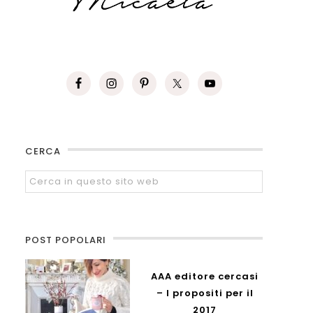
CERCA
POST POPOLARI
AAA editore cercasi
– I propositi per il
2017