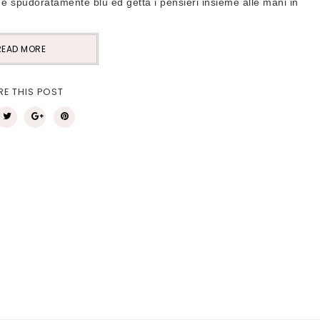
 é spudoratamente blu ed getta i pensieri insieme alle mani in
READ MORE
RE THIS POST