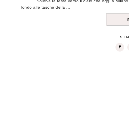
" ...Solleva la testa verso il cielo che oggi a Milano
fondo alle tasche della ...
SHA