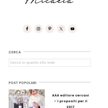
CERCA
POST POPOLARI
AAA editore cercasi
– I propositi per il
2017