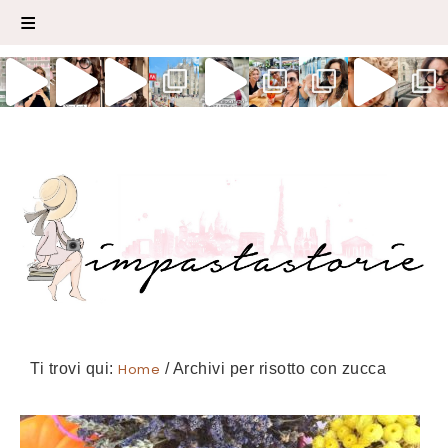
Ti trovi qui:
Home
/
Archivi per risotto con zucca