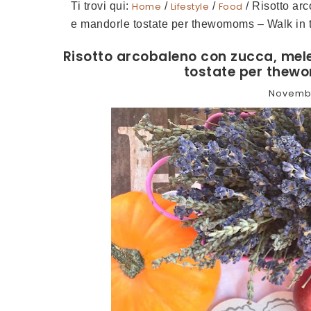
Ti trovi qui:
Home
/
Lifestyle
/
Food
/
Risotto arc
e mandorle tostate per thewomoms – Walk in t
Risotto arcobaleno con zucca, mele
tostate per thewo
Novembr