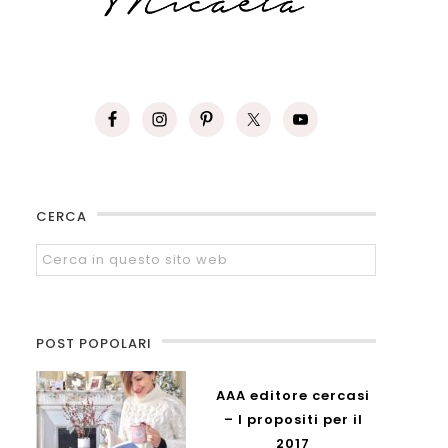
CERCA
POST POPOLARI
AAA editore cercasi
– I propositi per il
2017