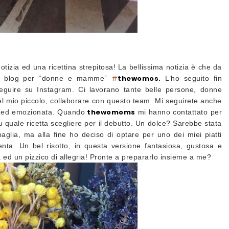
tizia ed una ricettina strepitosa! La bellissima notizia è che da
#
thewomos
ioso blog per “donne e mamme”
.
L’ho seguito fin
a seguire su Instagram. Ci lavorano tante belle persone, donne
, nel mio piccolo, collaborare con questo team. Mi seguirete anche
thewomoms
e ed emozionata. Quando
mi hanno contattato per
 quale ricetta scegliere per il debutto. Un dolce? Sarebbe stata
aglia, ma alla fine ho deciso di optare per uno dei miei piatti
enta. Un bel risotto, in questa versione fantasiosa, gustosa e
a ed un pizzico di allegria! Pronte a prepararlo insieme a me?