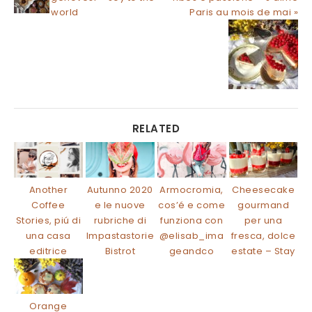
world
Paris au mois de mai »
RELATED
Another
Autunno 2020
Armocromia,
Cheesecake
Coffee
e le nuove
cos’é e come
gourmand
Stories, piú di
rubriche di
funziona con
per una
una casa
Impastastorie
@elisab_ima
fresca, dolce
editrice
Bistrot
geandco
estate – Stay
Orange