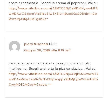
posto eccezionale. Scopri la crema di peperoni. Vai su
http://www.vitalbios.com/A/MTQ2NjQzMDk1NywwMTA
wMDAwOSxjcmVtYS1kaS1wZXBlcm9uaS0xODBnLmh0b
WwsMjAxNjA3MTgsb2s=
piero frisenda
dice
Giugno 20, 2016 alle 8:10 am
La scelta della qualità è alla base di ogni acquisto
intelligente. Scegli anche tu la pizzica pizzica . Vai su
http://www.vitalbios.com/A/MTQ2NjU4Mjk5MCwwMTA
wMDAxMixwaXp6aWNhLXBpenppY2EtMjEybWwuaHRtb
CwyMDE2MDcyMCxvaw==