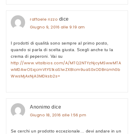
raffaele rizzo
dice
Giugno 9, 2016 alle 9:19 am
I prodotti di qualità sono sempre al primo posto,
quando si parla di scelta giusta. Scegli anche tu la
crema di peperoni. Vai su
http://www.vitalbios.com/A/MTQ2NTYzNjcyMSwwMTA
wMDAwOSxjcmVtYS1kaS1wZXBlcm9uaS0xODBnLmh0b
WwsMjAxNjA3MDksb2s=
Anonimo
dice
Giugno 18, 2016 alle 1:56 pm
Se cerchi un prodotto eccezionale… devi andare in un