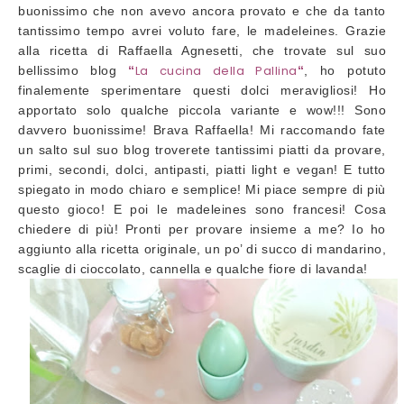
buonissimo che non avevo ancora provato e che da tanto
tantissimo tempo avrei voluto fare, le madeleines. Grazie
alla ricetta di Raffaella Agnesetti, che trovate sul suo
La cucina della
Pallina
bellissimo blog
“
“
, ho potuto
finalemente sperimentare questi dolci meravigliosi! Ho
apportato solo qualche piccola variante e wow!!! Sono
davvero buonissime! Brava Raffaella! Mi raccomando fate
un salto sul suo blog troverete tantissimi piatti da provare,
primi, secondi, dolci, antipasti, piatti light e vegan! E tutto
spiegato in modo chiaro e semplice! Mi piace sempre di più
questo gioco! E poi le madeleines sono francesi! Cosa
chiedere di più! Pronti per provare insieme a me? Io ho
aggiunto alla ricetta originale, un po’ di succo di mandarino,
scaglie di cioccolato, cannella e qualche fiore di lavanda!