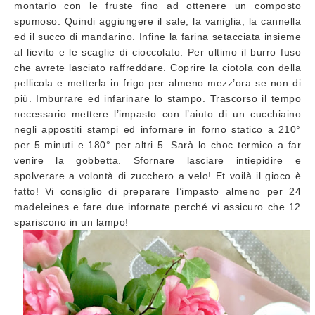
montarlo con le fruste fino ad ottenere un composto
spumoso. Quindi aggiungere il sale, la vaniglia, la cannella
ed il succo di mandarino. Infine la farina setacciata insieme
al lievito e le scaglie di cioccolato. Per ultimo il burro fuso
che avrete lasciato raffreddare. Coprire la ciotola con della
pellicola e metterla in frigo per almeno mezz’ora se non di
più. Imburrare ed infarinare lo stampo. Trascorso il tempo
necessario mettere l’impasto con l’aiuto di un cucchiaino
negli appostiti stampi ed infornare in forno statico a 210°
per 5 minuti e 180° per altri 5. Sarà lo choc termico a far
venire la gobbetta. Sfornare lasciare intiepidire e
spolverare a volontà di zucchero a velo! Et voilà il gioco è
fatto! Vi consiglio di preparare l’impasto almeno per 24
madeleines e fare due infornate perché vi assicuro che 12
spariscono in un lampo!