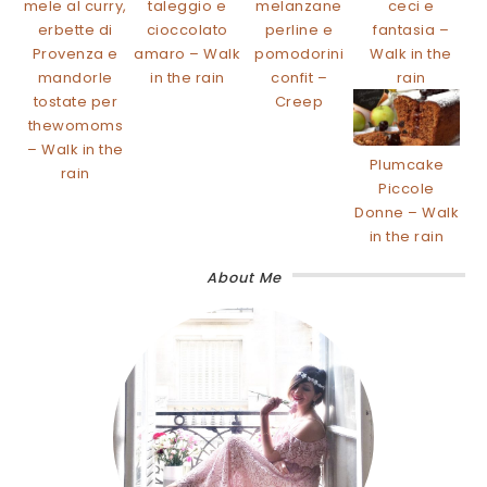
mele al curry,
taleggio e
melanzane
ceci e
erbette di
cioccolato
perline e
fantasia –
Provenza e
amaro – Walk
pomodorini
Walk in the
mandorle
in the rain
confit –
rain
tostate per
Creep
thewomoms
– Walk in the
Plumcake
rain
Piccole
Donne – Walk
in the rain
About Me