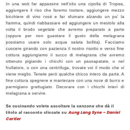
In una wok far appassire nell’olio una cipolla di Tropea,
aggiungere il riso che faremo tostare, aggiungere mezzo
bicchiere di vino rosé e far sfumare alzando un po’ la
fiamma, quindi riabbassare ed aggiungere un mestolo alla
volta il brodo vegetale che avremo preparato a parte
(oppure per non guastare il gusto della melagrana
possiamo usare solo acqua salata bollita). Facciamo
cuocere girando con pazienza il nostro risotto e verso fine
cottura aggiungiamo il succo di melagrana che avremo
ottenuto pigiando i chicchi con un passapatate, o nel
frullatore, o con una centrifuga, trovate voi il modo che vi
viene meglio. Tenete però qualche chicco intero da parte. A
fine cottura spegnere e mantecare con una noce di burro e
parmigiano grattugiato. Decorare con i chicchi interi di
melagrana e servire.
Se cucinando volete ascoltare la canzone che dà il
Aung Lang Syne – Daniel
titolo al racconto cliccate su
Cartier