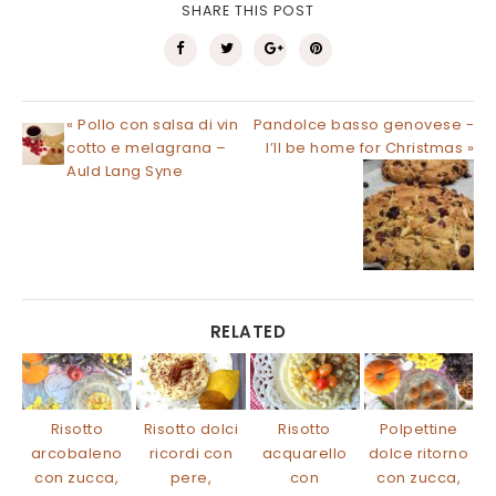
SHARE THIS POST
« Pollo con salsa di vin
Pandolce basso genovese -
cotto e melagrana –
I’ll be home for Christmas »
Auld Lang Syne
RELATED
Risotto
Risotto dolci
Risotto
Polpettine
arcobaleno
ricordi con
acquarello
dolce ritorno
con zucca,
pere,
con
con zucca,