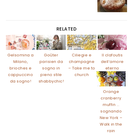
RELATED
Gelsomina a
Goûter
Ciliegie e
Il clafoutis
Milano,
parisien da
champagne
dell’amore
brioches e
sogno in
– Take me to
eterno
cappuccino
pieno stile
church
da sogno!
shabbychic!
Orange
cranberry
muffin …
sognando
New York –
Walk in the
rain