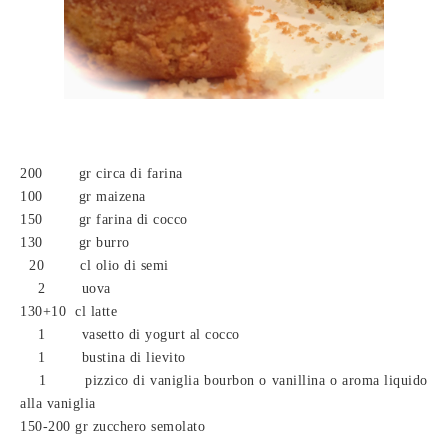
200 gr circa di farina
100 gr maizena
150 gr farina di cocco
130 gr burro
20
cl olio di semi
2 uova
130+10 cl latte
1 vasetto di yogurt al cocco
1 bustina di lievito
1 pizzico di vaniglia bourbon o vanillina o aroma liquido
alla vaniglia
150-200 gr zucchero semolato