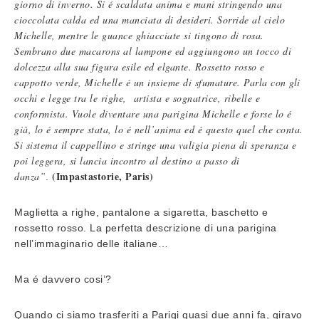
giorno di inverno. Si é scaldata anima e mani stringendo una
cioccolata calda ed una manciata di desideri. Sorride al cielo
Michelle, mentre le guance ghiacciate si tingono di rosa.
Sembrano due macarons al lampone ed aggiungono un tocco di
dolcezza alla sua figura esile ed elgante. Rossetto rosso e
cappotto verde, Michelle é un insieme di sfumature. Parla con gli
occhi e legge tra le righe, artista e sognatrice, ribelle e
conformista. Vuole diventare una parigina Michelle e forse lo é
già, lo é sempre stata, lo é nell’anima ed é questo quel che conta.
Si sistema il cappellino e stringe una valigia piena di speranza e
poi leggera, si lancia incontro al destino a passo di
(Impastastorie, Paris)
danza”
.
Maglietta a righe, pantalone a sigaretta, baschetto e
rossetto rosso. La perfetta descrizione di una parigina
nell’immaginario delle italiane…
Ma é davvero cosi’?
Quando ci siamo trasferiti a Parigi quasi due anni fa, giravo