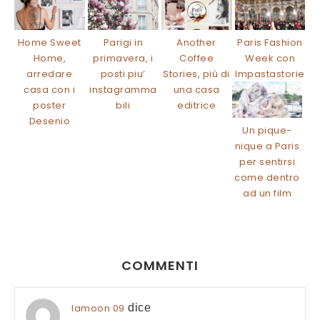
Home Sweet
Parigi in
Another
Paris Fashion
Home,
primavera, i
Coffee
Week con
arredare
posti piu’
Stories, piú di
Impastastorie
casa con i
instagramma
una casa
poster
bili
editrice
Desenio
Un pique-
nique a Paris
per sentirsi
come dentro
ad un film
COMMENTI
Iamoon 09
dice