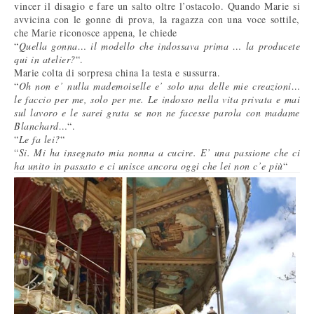
vincer il disagio e fare un salto oltre l’ostacolo. Quando Marie si
avvicina con le gonne di prova, la ragazza con una voce sottile,
che Marie riconosce appena, le chiede
“
Quella gonna… il modello che indossava prima … la producete
qui in atelier?
“.
Marie colta di sorpresa china la testa e sussurra.
“
Oh non e’ nulla mademoiselle e’ solo una delle mie creazioni…
le faccio per me, solo per me. Le indosso nella vita privata e mai
sul lavoro e le sarei grata se non ne facesse parola con madame
Blanchard…
“.
“
Le fa lei?
“
“
Si. Mi ha insegnato mia nonna a cucire. E’ una passione che ci
ha unito in passato e ci unisce ancora oggi che lei non c’e più
“