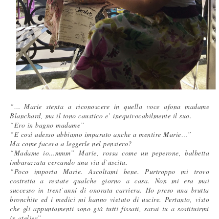
“… Marie stenta a riconoscere in quella voce afona madame
Blanchard, ma il tono caustico e’ inequivocabilmente il suo.
“Ero in bagno madame”
“E così adesso abbiamo imparato anche a mentire Marie…”
Ma come faceva a leggerle nel pensiero?
“Madame io…mmm”
Marie, rossa come un peperone, balbetta
imbarazzata cercando una via d’uscita.
“Poco importa Marie. Ascoltami bene. Purtroppo mi trovo
costretta a restate qualche giorno a casa. Non mi era mai
successo in trent’anni di onorata carriera. Ho preso una brutta
bronchite ed i medici mi hanno vietato di uscire. Pertanto, visto
che gli appuntamenti sono già tutti fissati, sarai tu a sostituirmi
in atelier”.