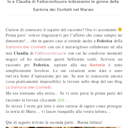
Io e Claudia di Fattoconilcuore indossiamo le gonne della
Sartoria dei Confetti nel Marais
Curiose di conoscere il seguito del racconto? Ora vi accontento
Prima pero’ volevo ringraziarvi per l’affetto che come sempre mi
Federica
dimostrate!… che in questo caso si estende anche a
della
con cui é meraviglioso collaborare ed alla
Sartoria dei Confetti
Claudia
mia
di
con cui ho condiviso momenti
Fattoconilcuore
magici ed ho realizzato questi bellissimi scatti. Scrivere un
Federica
Sartoria
racconto per
, ispirato alla sua
é stato
semplicemente favoloso. Le sue creazioni sono state e sono
tutt’ora fonte d’ispirazione per me. Se non le conosceste ancora
(cosa praticamente impossibile) le trovate sullo shop del suo blog
.
La Sartoria dei Confetti
Ma ora torniamo alla storia… Se vi siete perse la prima parte del
racconto la trovate cliccando
…
QUI
Se invece l’avete già letto e siete curiose di sapere come prosegue
la storia di Marie… vi lascio tranquille alla vostra lettura…
Qui di seguito trovate la seconda parte. Buona lettura!