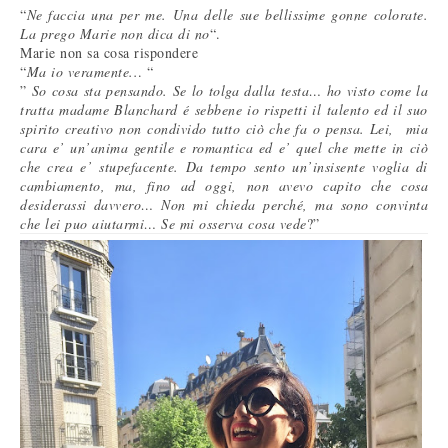
“
Ne faccia una per me. Una delle sue bellissime gonne colorate.
La prego Marie non dica di no
“.
Marie non sa cosa rispondere
“
Ma io veramente..
. “
”
So cosa sta pensando. Se lo tolga dalla testa… ho visto come la
tratta madame Blanchard é sebbene io rispetti il talento ed il suo
spirito creativo non condivido tutto ciò che fa o pensa. Lei, mia
cara e’ un’anima gentile e romantica ed e’ quel che mette in ciò
che crea e’ stupefacente. Da tempo sento un’insisente voglia di
cambiamento, ma, fino ad oggi, non avevo capito che cosa
desiderassi davvero… Non mi chieda perché, ma sono convinta
che lei puo aiutarmi… Se mi osserva cosa vede
?”