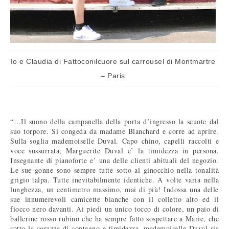
Io e Claudia di Fattoconilcuore sul carrousel di Montmartre
– Paris
“…Il suono della campanella della porta d’ingresso la scuote dal
suo torpore. Si congeda da madame Blanchard e corre ad aprire.
Sulla soglia mademoiselle Duval. Capo chino, capelli raccolti e
voce sussurrata, Marguerite Duval e’ la timidezza in persona.
Insegnante di pianoforte e’ una delle clienti abituali del negozio.
Le sue gonne sono sempre tutte sotto al ginocchio nella tonalità
grigio talpa. Tutte inevitabilmente identiche. A volte varia nella
lunghezza, un centimetro massimo, mai di più! Indossa una delle
sue innumerevoli camicette bianche con il colletto alto ed il
fiocco nero davanti. Ai piedi un unico tocco di colore, un paio di
ballerine rosso rubino che ha sempre fatto sospettare a Marie, che
sotto la corazza di contegno e timidezza, mademoiselle Duval sia