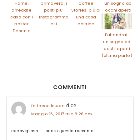
Home,
primavera, i
Coffee
un sogno ad
arredare
posti piu’
Stories, piú di
occhi aperti
casa con i
instagramma
una casa
poster
bili
editrice
Desenio
J’attendrai…
un sogno ad
occhi aperti
(ultima parte)
COMMENTI
fattoconilcuore
dice
Maggio 16, 2017 alle 8:28 pm
meraviglioso … adoro questo racconto!