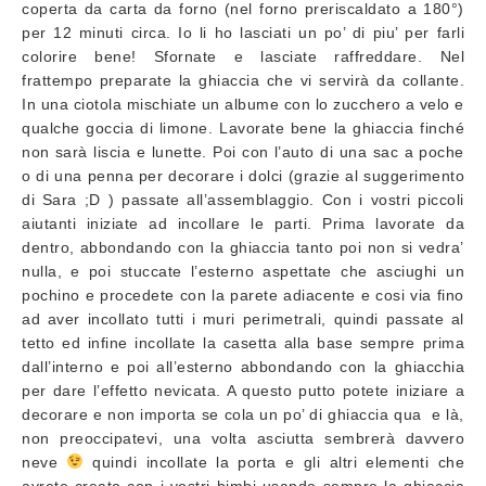
coperta da carta da forno (nel forno preriscaldato a 180°)
per 12 minuti circa. Io li ho lasciati un po’ di piu’ per farli
colorire bene! Sfornate e lasciate raffreddare. Nel
frattempo preparate la ghiaccia che vi servirà da collante.
In una ciotola mischiate un albume con lo zucchero a velo e
qualche goccia di limone. Lavorate bene la ghiaccia finché
non sarà liscia e lunette. Poi con l’auto di una sac a poche
o di una penna per decorare i dolci (grazie al suggerimento
di Sara ;D ) passate all’assemblaggio. Con i vostri piccoli
aiutanti iniziate ad incollare le parti. Prima lavorate da
dentro, abbondando con la ghiaccia tanto poi non si vedra’
nulla, e poi stuccate l’esterno aspettate che asciughi un
pochino e procedete con la parete adiacente e cosi via fino
ad aver incollato tutti i muri perimetrali, quindi passate al
tetto ed infine incollate la casetta alla base sempre prima
dall’interno e poi all’esterno abbondando con la ghiacchia
per dare l’effetto nevicata. A questo putto potete iniziare a
decorare e non importa se cola un po’ di ghiaccia qua e là,
non preoccipatevi, una volta asciutta sembrerà davvero
neve
quindi incollate la porta e gli altri elementi che
avrete creato con i vostri bimbi usando sempre la ghiaccia