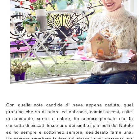
Con quelle note candide di neve appena caduta, quel
profumo che sa di adore ed abbracci, camini accesi, calici
di spumante, sorrisi e calore, ho sempre pensato che la
cassetta di biscotti fosse uno dei simboli piu’ belli del Natale
ed ho sempre e sottolineo sempre, desiderato farne una.
Ho sempre ammirato le foto sui giornali e su pinterest, ma