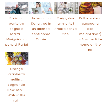
Paris, un
Un brunch al
Parigi, due
L’albero della
ponte tra
Kong… ed in
anni di te!
cuccagna
sogno e
un attimo ti
Amore senza
alle
realtà –
senti come
fine
melanzane :)
Miniguida ai
Carrie
– A warm little
ponti di Parigi
home on the
hill
Orange
cranberry
muffin …
sognando
New York –
Walk in the
rain