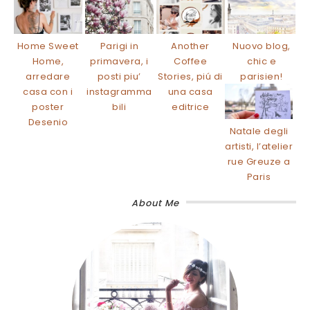
Home Sweet
Parigi in
Another
Nuovo blog,
Home,
primavera, i
Coffee
chic e
arredare
posti piu’
Stories, piú di
parisien!
casa con i
instagramma
una casa
poster
bili
editrice
Desenio
Natale degli
artisti, l’atelier
rue Greuze a
Paris
About Me