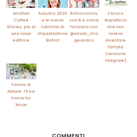
Another
Autunno 2020
Armocromia,
Il bruco
Coffee
e le nuove
cos’é e come
dispettoso
Stories, piú di
rubriche di
funziona con
che non
una casa
Impastastorie
@elisab_ima
voleva
editrice
Bistrot
geandco
diventare
farfalla
(versione
integrale)
Favole di
Natale: I’ll be
home for
Xmas
COMMENTI