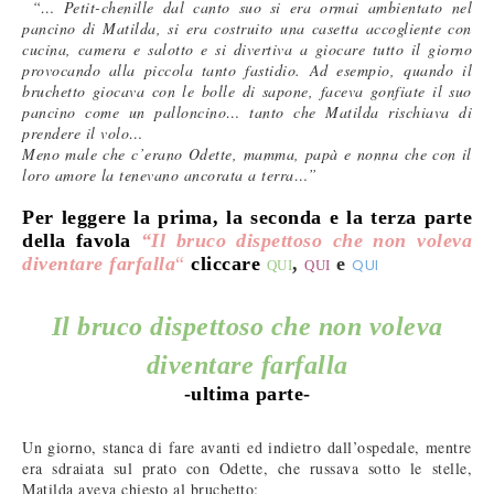
“… Petit-chenille dal canto suo si era ormai ambientato nel
pancino di Matilda, si era costruito una casetta accogliente con
cucina, camera e salotto e si divertiva a giocare tutto il giorno
provocando alla piccola tanto fastidio. Ad esempio, quando il
bruchetto giocava con le bolle di sapone, faceva gonfiate il suo
pancino come un palloncino… tanto che Matilda rischiava di
prendere il volo…
Meno male che c’erano Odette, mamma, papà e nonna che con il
loro amore la tenevano ancorata a terra…”
Per leggere la prima, la seconda e la terza parte
della favola
“
Il bruco dispettoso che non voleva
diventare farfalla
“
cliccare
,
e
QUI
QUI
QUI
Il
bruco dispettoso che non voleva
diventare farfalla
-ultima parte-
Un giorno, stanca di fare avanti ed indietro dall’ospedale, mentre
era sdraiata sul prato con Odette, che russava sotto le stelle,
Matilda aveva chiesto al bruchetto: