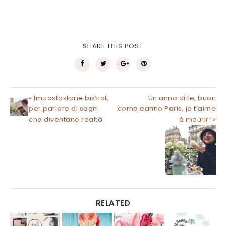
SHARE THIS POST
« Impastastorie bistrot,
Un anno di te, buon
per parlare di sogni
compleanno Paris, je t’aime
che diventano realtà
à mourir! »
RELATED