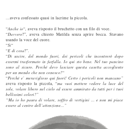
..
.aveva confessato quasi in lacrime la piccola.
“
Anche io
“, aveva risposto il bruchetto con un filo di voce.
“
Davvero
?”, aveva chiesto Matilda senza aprire bocca. Stavano
usando la voce del cuore.
“
Si
“
“
E di cosa
?”.
“
Di uscire, del mondo fuori, dei pericoli che incontrerò dopo
essermi trasformato in farfalla. Io qui sto bene. Nel tuo pancino
sono al sicuro. Perché devo lasciare questa casetta accogliente
per un mondo che non conosco?
“
“
Perché e’ meraviglioso qui fuori! Certo i pericoli non mancano”
aveva risposto la piccola, “
ma vuoi mettere vedere la luce del
sole, volare libero nel cielo ed essere ammirato da tutti per i tuoi
bellissimi colori?”
“Ma io ho paura di volare, soffro di vertigini … e non mi piace
essere al centro dell’attenzione…”